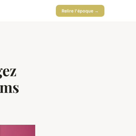
Relire l'époque →
gez
ams