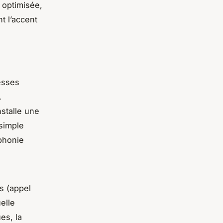
 optimisée,
t l’accent
tesses
.
stalle une
 simple
éphonie
s (appel
elle
es, la