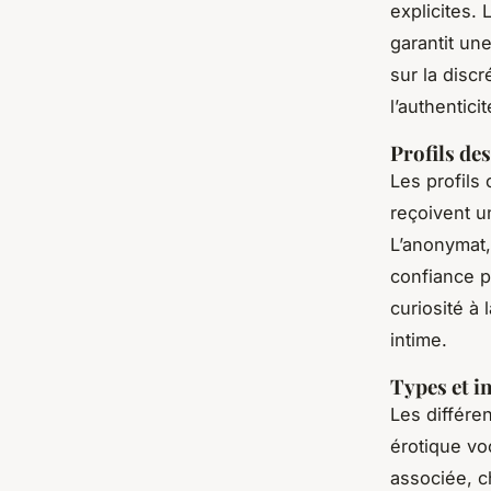
explicites.
garantit un
sur la disc
l’authentici
Profils des
Les profils
reçoivent u
L’anonymat,
confiance pr
curiosité à
intime.
Types et i
Les différe
érotique vo
associée, c