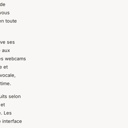
 de
-vous
en toute
uve ses
e aux
des webcams
e et
 vocale,
time.
uits selon
 et
e. Les
 interface