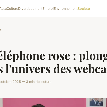
Actu
Culture
Divertissement
Emploi
Environnement
Société
é
éléphone rose : plon
s l'univers des webc
octobre 2025 — 3 min de lecture