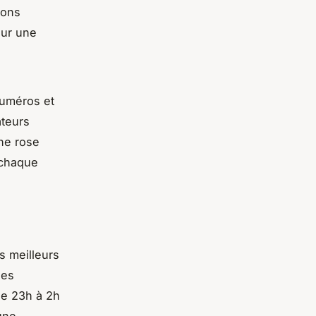
ions
our une
numéros et
ateurs
ne rose
 chaque
s meilleurs
ues
de 23h à 2h
une