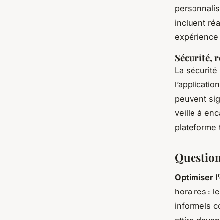
personnalisa
incluent ré
expérience 
Sécurité, 
La sécurité
l’applicatio
peuvent sig
veille à en
plateforme 
Questions
Optimiser l
horaires : 
informels c
attire dava