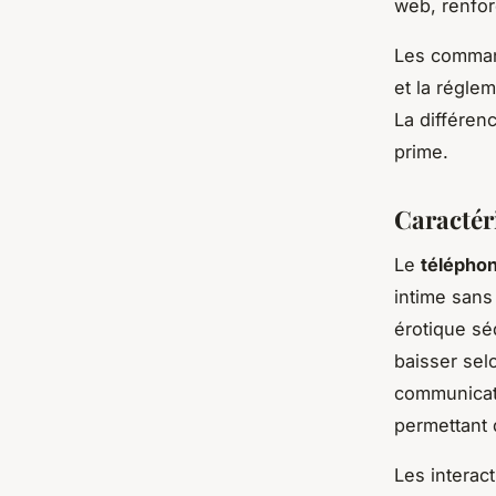
web, renforç
Les command
et la régle
La différenc
prime.
Caractér
Le
téléphon
intime sans
érotique séd
baisser sel
communicat
permettant 
Les interac