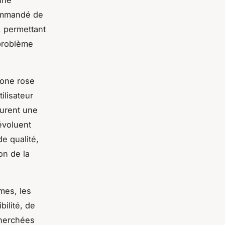
commandé de
, permettant
 problème
hone rose
ilisateur
surent une
évoluent
e qualité,
on de la
mes, les
ilité, de
cherchées