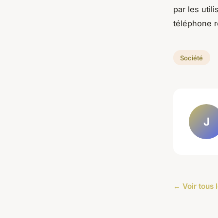
par les util
téléphone r
Société
J
← Voir tous l