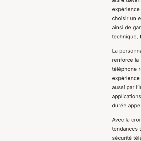
expérience 
choisir un 
ainsi de gar
technique, f
La personna
renforce la 
téléphone r
expérience 
aussi par l
application
durée appel
Avec la cro
tendances t
sécurité té