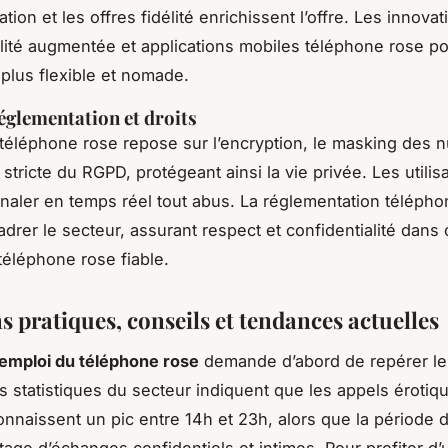
tion et les offres fidélité enrichissent l’offre. Les innovat
alité augmentée et applications mobiles téléphone rose p
plus flexible et nomade.
réglementation et droits
 téléphone rose repose sur l’encryption, le masking des 
n stricte du RGPD, protégeant ainsi la vie privée. Les utilis
naler en temps réel tout abus. La réglementation télépho
cadrer le secteur, assurant respect et confidentialité dans
téléphone rose fiable.
 pratiques, conseils et tendances actuelles
’emploi du téléphone rose
demande d’abord de repérer le
les statistiques du secteur indiquent que les appels érotiq
onnaissent un pic entre 14h et 23h, alors que la période 
ntage d’échanges confidentiels et intimes. Pour profiter d’