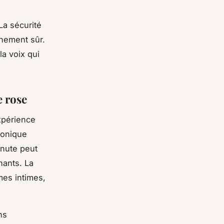
La sécurité
nnement sûr.
la voix qui
e rose
xpérience
honique
minute peut
hants. La
es intimes,
ns