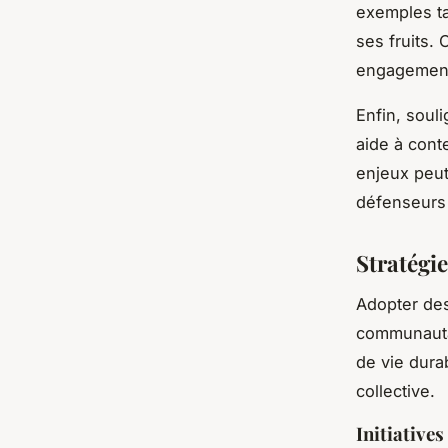
exemples ta
ses fruits. 
engagement 
Enfin, soul
aide à cont
enjeux peut
défenseurs 
Stratégi
Adopter de
communautai
de vie durab
collective.
Initiativ