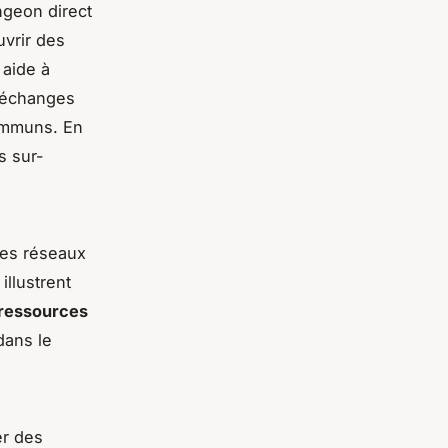
ngeon direct
uvrir des
 aide à
s échanges
ommuns. En
s sur-
les réseaux
illustrent
ressources
dans le
er des