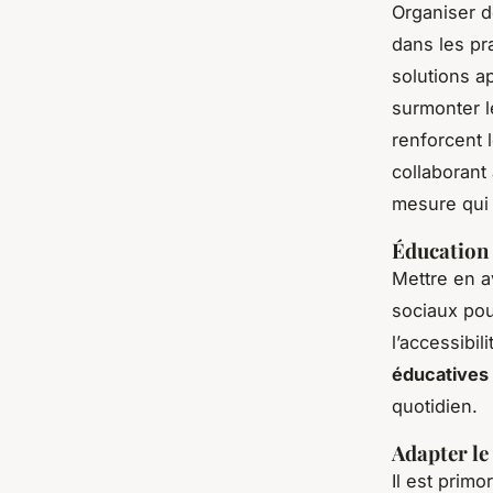
Organiser 
dans les pr
solutions a
surmonter l
renforcent 
collaborant
mesure qui 
Éducation 
Mettre en a
sociaux pour
l’accessibi
éducatives
quotidien.
Adapter le
Il est prim