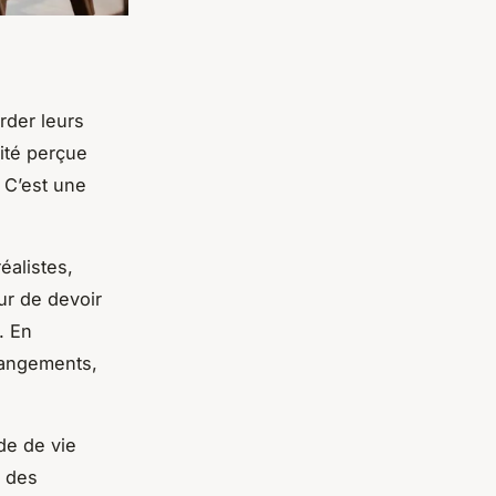
rder leurs
ité perçue
 C’est une
éalistes,
ur de devoir
. En
hangements,
de de vie
t des