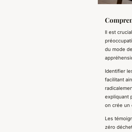
Comprend
Il est cruci
préoccupati
du mode de 
appréhensio
Identifier 
facilitant 
radicalemen
expliquant 
on crée un
Les témoign
zéro déchet