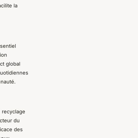
ilite la
sentiel
ion
ct global
quotidiennes
unauté.
 recyclage
acteur du
ficace des