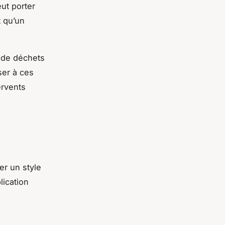
ut porter
t qu’un
 de déchets
ser à ces
ervents
er un style
lication