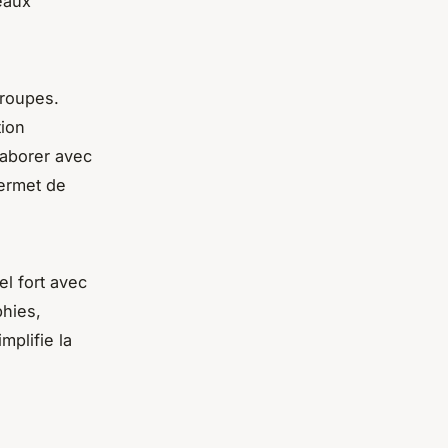
neaux
groupes.
tion
laborer avec
ermet de
l fort avec
phies,
mplifie la