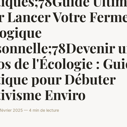
tiques;78Guide Ulti
r Lancer Votre Ferm
logique
sonnelle;78Devenir 
s de l'Écologie : Gu
tique pour Débuter
tivisme Enviro
évrier 2025 — 4 min de lecture