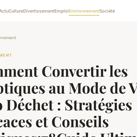
Actu
Culture
Divertissement
Emploi
Environnement
Société
onnement
MENT
ment Convertir les
ptiques au Mode de V
 Déchet : Stratégies
caces et Conseils