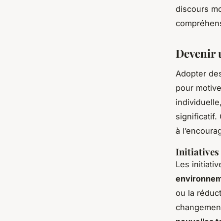
discours mot
compréhensi
Devenir 
Adopter de
pour motiver
individuell
significati
à l’encoura
Initiative
Les initiati
environnem
ou la réduct
changement.