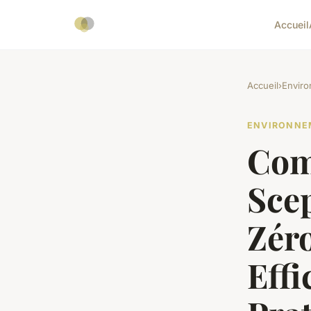
Accueil
Accueil
›
Envir
ENVIRONNE
Com
Sce
Zéro
Effi