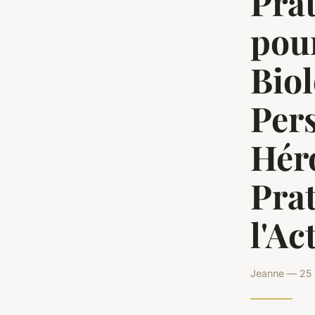
Pra
pou
Bio
Per
Héro
Pra
l'Ac
Jeanne — 25 f