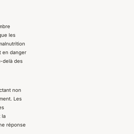
ombre
que les
alnutrition
nt en danger
u-delà des
ctant non
ment. Les
es
 la
une réponse