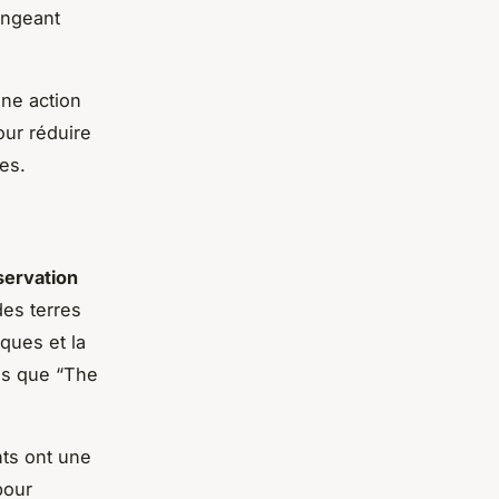
angeant
une action
our réduire
es.
nservation
es terres
iques et la
els que “The
ts ont une
pour