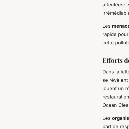
affectées; 
irrémédiab
Les
menace
rapide pour
cette pollu
Efforts 
Dans la lutt
se révèlent
jouent un rô
restauratio
Ocean Clean
Les
organi
part de resp