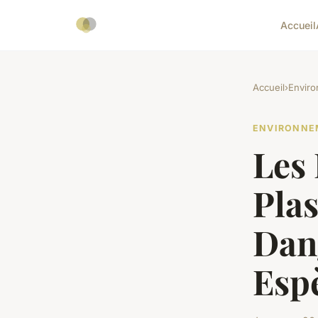
Accueil
Accueil
›
Envir
ENVIRONNE
Les 
Plas
Dang
Esp