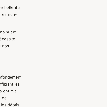
 flottent à
ières non-
insinuent
nécessite
e nos
ofondément
iltrant les
s ont mis
, de
les débris