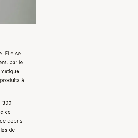
. Elle se
nt, par le
ématique
produits à
n 300
de ce
 de débris
les
de