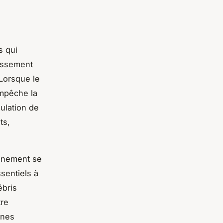
s qui
oissement
Lorsque le
empêche la
ulation de
ts,
onnement se
sentiels à
ébris
tre
ones