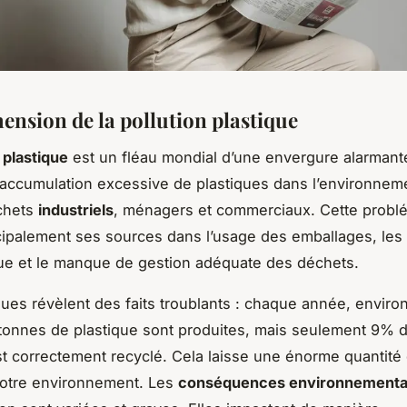
nsion de la pollution plastique
 plastique
est un fléau mondial d’une envergure alarmante
 l’accumulation excessive de plastiques dans l’environneme
échets
industriels
, ménagers et commerciaux. Cette probl
cipalement ses sources dans l’usage des emballages, les 
ue et le manque de gestion adéquate des déchets.
iques révèlent des faits troublants : chaque année, enviro
 tonnes de plastique sont produites, mais seulement 9% 
st correctement recyclé. Cela laisse une énorme quantité
otre environnement. Les
conséquences environnementa