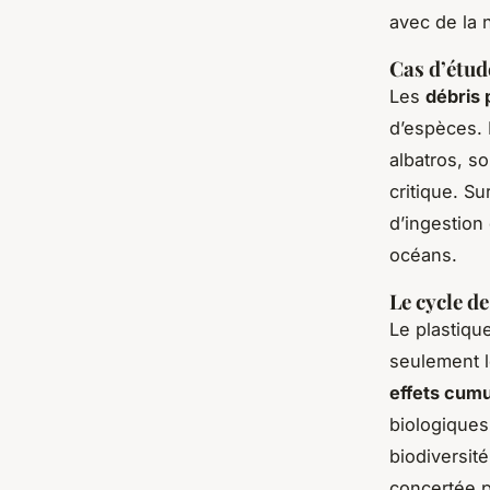
avec de la n
Cas d’étud
Les
débris 
d’espèces. 
albatros, s
critique. S
d’ingestion
océans.
Le cycle de
Le plastiqu
seulement 
effets cumu
biologiques
biodiversit
concertée p