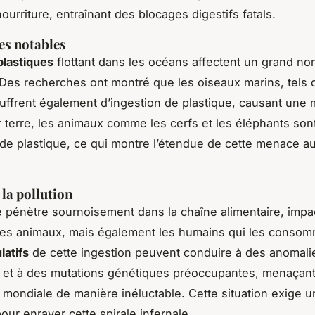
ourriture, entraînant des blocages digestifs fatals.
es notables
plastiques
flottant dans les océans affectent un grand n
Des recherches ont montré que les oiseaux marins, tels 
ouffrent également d’ingestion de plastique, causant une m
ur terre, les animaux comme les cerfs et les éléphants so
 de plastique, ce qui montre l’étendue de cette menace a
 la pollution
e pénètre sournoisement dans la chaîne alimentaire, impa
les animaux, mais également les humains qui les consom
latifs
de cette ingestion peuvent conduire à des anomali
 et à des mutations génétiques préoccupantes, menaçant
é mondiale de manière inéluctable. Cette situation exige 
our enrayer cette spirale infernale.