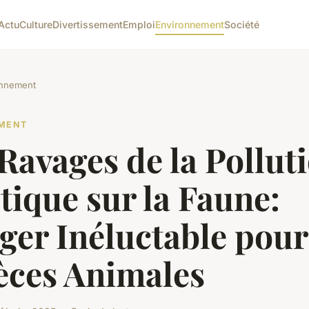
Actu
Culture
Divertissement
Emploi
Environnement
Société
onnement
MENT
Ravages de la Pollut
tique sur la Faune:
er Inéluctable pour
èces Animales