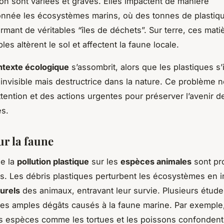
tion sont variées et graves. Elles impactent de manière
onnée les écosystèmes marins, où des tonnes de plastique
ormant de véritables “îles de déchets”. Sur terre, ces mat
es altèrent le sol et affectent la faune locale.
ntexte écologique
s’assombrit, alors que les plastiques s’
invisible mais destructrice dans la nature. Ce problème 
tention et des actions urgentes pour préserver l’avenir d
s.
ur la faune
de la
pollution plastique
sur les
espèces animales
sont pr
s. Les débris plastiques perturbent les écosystèmes en inf
turels
des animaux, entravant leur survie. Plusieurs étude
les amples dégâts causés à la faune marine. Par exemple
 espèces comme les tortues et les poissons confondent 