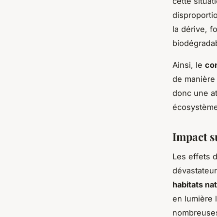
cette situa
disproporti
la dérive, f
biodégradabl
Ainsi, le
co
de manière 
donc une at
écosystème
Impact s
Les effets 
dévastateur
habitats na
en lumière 
nombreuses