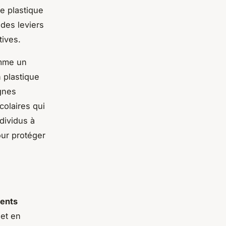
e plastique
 des leviers
tives.
mme un
n plastique
gnes
colaires qui
ndividus à
our protéger
ents
 et en