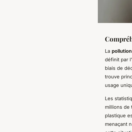
Compréhe
La
pollution
définit par
biais de d
trouve prin
usage uniq
Les statist
millions de
plastique e
menaçant n