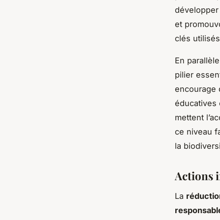
développer
et promouvo
clés utilis
En parallèle
pilier esse
encourage 
éducatives 
mettent l’ac
ce niveau f
la biodiver
Actions i
La
réductio
responsabl