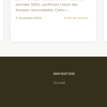
données SDES, confirmant l'essor des
énergies renouvelables. Cette c...
2 novembre 2025
6 min de lecture →
NAVIGATION
Accueil