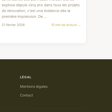
explose depuis cinq ans dans tous les projets
de rénovation, c'est une évidence dès la
première impression. De ...
21 février 2026
10 min de lecture →
LÉGAL
Mentions légales
Contact