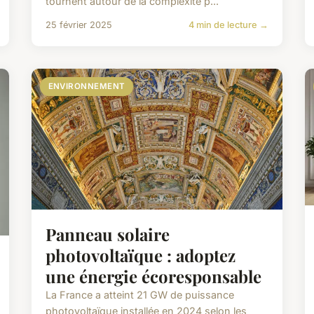
tournent autour de la complexité p...
25 février 2025
4 min de lecture →
ENVIRONNEMENT
Panneau solaire
photovoltaïque : adoptez
une énergie écoresponsable
La France a atteint 21 GW de puissance
photovoltaïque installée en 2024 selon les